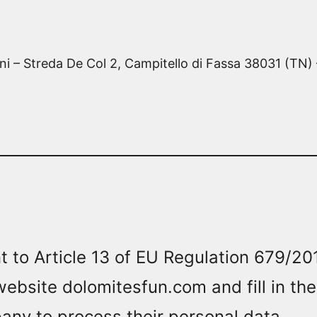
arini – Streda De Col 2, Campitello di Fassa 38031 (T
nt to Article 13 of EU Regulation 679/2
ebsite dolomitesfun.com and fill in the
ny to process their personal data.